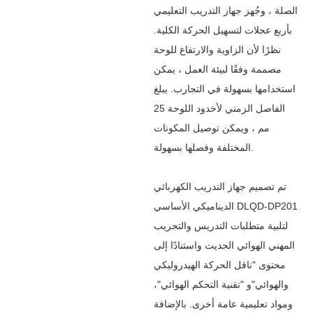
الصلة ، وجُهز جهاز التدريب التعليمي
بأربع عجلات لتسهيل الحركة الكلية.
نظرًا لأن الزاوية والارتفاع للوحة
مصممة وفقًا لبيئة العمل ، يمكن
استخدامها بسهولة في التجارب. يبلغ
الفاصل الزمني لأخدود اللوحة 25
مم ، ويمكن توصيل المكونات
المختلفة وفصلها بسهولة.
تم تصميم جهاز التدريب الكهربائي
الديناميكي الأساسي DLQD-DP201
لتلبية متطلبات التدريس والتجريب
المهني الهوائي الحديث واستنادًا إلى
محتوى "ناقل الحركة الهيدروليكي
والهوائي"و "تقنية التحكم الهوائي"،
ومواد تعليمية عامة أخرى. بالإضافة