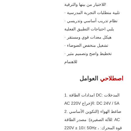
للاختيار من بينها والترقية!
· تلبية متطلبات التجربة المدرسية
· نظام تدريب أساسي وتدريسي
يلبي احتياجات التطبيق الفعلية
· هيكل معدات قوي ومستقر
· تشغيل منخفض الضوضاء
· تخطيط واضح وتصميم مثير
للاهتمام
اصطلاحي
العوامل
1. امدادات الطاقة DC: المدخلات
AC 220V الإخراج: DC 24V / 5A
2. ضاغط الهواء (التكوين الأساسي
للآلة الصغيرة): مصدر الطاقة: AC
220V ± 10٪ 50Hz ، قوة المحرك: