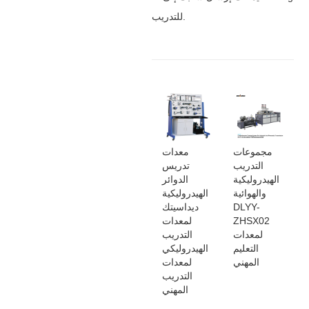
للتدريب.
مجموعات
معدات
التدريب
تدريس
الهيدروليكية
الدوائر
والهوائية
الهيدروليكية
DLYY-
ديداسيتك
ZHSX02
لمعدات
لمعدات
التدريب
التعليم
الهيدروليكي
المهني
لمعدات
التدريب
المهني