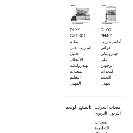
DLYY-
DLYQ-
GZFX01
PH401
أطقم تدريب
نظام
هوائي
التدريب على
هيدروليكي
تحليل
على
الأعطال
الوجهين
الهيدروليكية
لمعدات
لمعدات
التعليم
التعليم
المهني
المهني
المنتج الوسم:
معدات التدريب
التربوي التربوي
المعدات
التعليمية