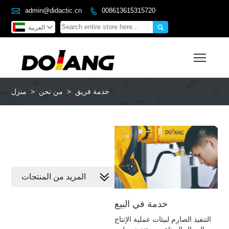

admin@didactic.cn
008613615315720



العربية
Toggl
خدمة فريق
>
من نحن
>
منزل
المزيد من المنتجات
خدمة في البيع
التنفيذ الصارم لبيئات عملية الإنتاج