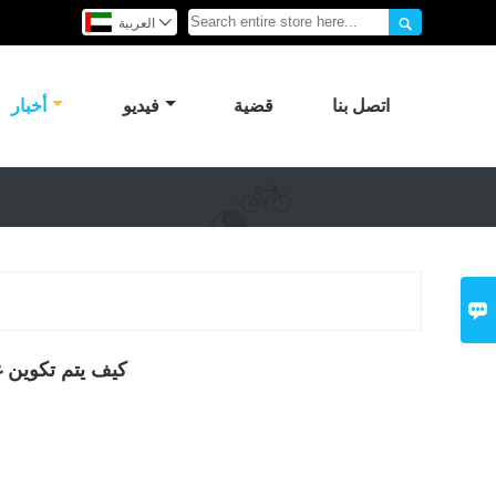


العربية
اتصل بنا
قضية
فيديو
أخبار

كيف يتم تكوين غ