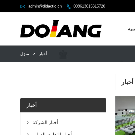

admin@didactic.cn
008613615315720

سية
أخبار
>
منزل
أخبار
أخبار
أخبار الشركة

أخبار التعاون الدولي
