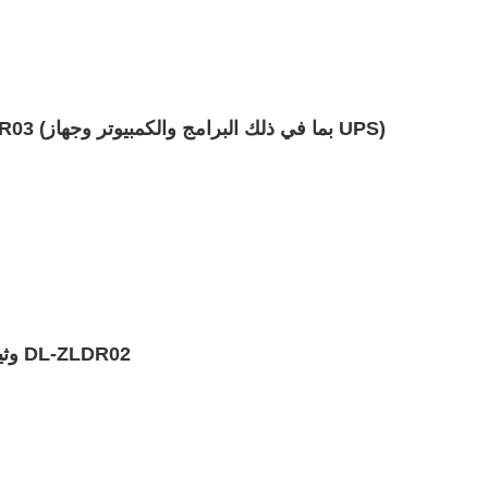
البند 2: نظام تدريب الثلاجة DL-ZLDR03 (بما في ذلك البرامج والكمبيوتر وجهاز UPS)
وثيقة تدريب أساسية على أجهزة التبريد DL-ZLDR02