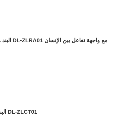
البند 3: وثيقة فنية لنظام تدريب الضاغط DL-ZLCT01