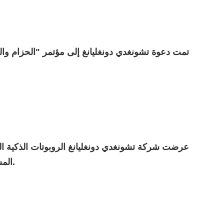
تمت دعوة تشونغدي دونغليانغ إلى مؤتمر "الحزام وال
عرضت شركة تشونغدي دونغليانغ الروبوتات الذكية ال
المسابقة الوطنية الثالثة للمهارات المهنية.