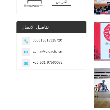
الكهروضوئية
أكثر من
لمعدات التعليم
المهني
تفاصيل الاتصال
008613615315720

admin@didactic.cn

+86-531-87560072
