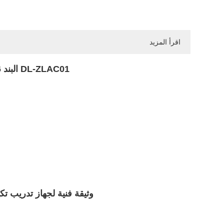
اقرأ المزيد
البند 6: جهاز تدريب مكيف الهواء المنفصل DL-ZLAC01
البند 5 DL-ZLAC05 وثيقة فنية لجهاز تد