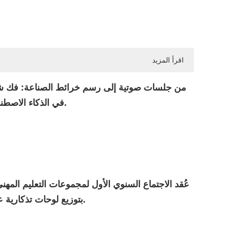
اقرأ المزيد
من جلسات صوتية إلى رسم خرائط الصناعة: فك شفرة 
Zhongde Dongliang في الذكاء الاصطناعي المجسد.
عُقد الاجتماع السنوي الأول لمجموعات التعليم المهني
بتوزيع لوحات تذكارية على وحدات التعاون الكمبودية الصينية.