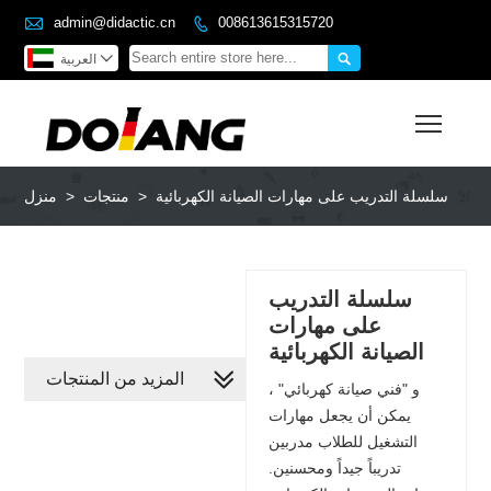

admin@didactic.cn
008613615315720



العربية
Toggl
سلسلة التدريب على مهارات الصيانة الكهربائية
>
منتجات
>
منزل
سلسلة التدريب
على مهارات
الصيانة الكهربائية
المزيد من المنتجات
و "فني صيانة كهربائي" ،
يمكن أن يجعل مهارات
التشغيل للطلاب مدربين
تدريباً جيداً ومحسنين.