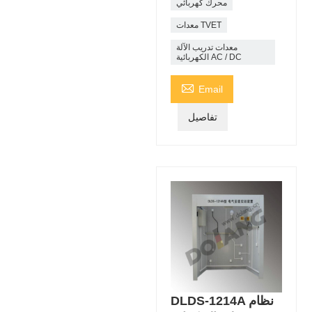
محرك كهربائي
معدات TVET
معدات تدريب الآلة
الكهربائية AC / DC

Email
تفاصيل
DLDS-1214A نظام