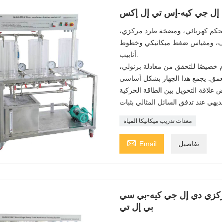
دي إل جي كيه-إس تي إل إكس
تحكم كهربائي، ومضخة طرد مركزي،
فاف، ومقياس ضغط ميكانيكي وخطوط
أنابيب.
دم خصيصًا للتحقق من معادلة برنولي،
بعمق. يجمع هذا الجهاز بشكل أساسي
علاقة التحويل بين الطاقة الحركية
معدات تدريب ميكانيكا المياه

تفاصيل
Email
مركزي دي إل جي كيه-بي سي
بي إل تي