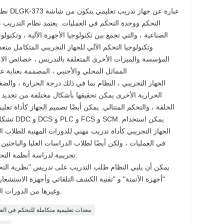
نظام ا
التحكم ووحدة التحكم في العمليات. يعتمد نظام التدريب ع
الصناعية ، والتي تجمع بين تكنولوجيا الأجهزة الآلية ، وتكنولوج
وتكنولوجيا التحكم الآلي للجهاز التجريبي المتكامل متعد
المؤسسة والميزات الأخرى المتعلقة بالتدريس ، خصائص الام
المماثل المحلي والأجنبي ، المصممة بعناية 
الجهاز التجريبي ، النظام بما في ذلك درجة الحرارة ، والض
الحرارية الأخرى يمكن تحقيقها بأشكال مختلفة من تحديد 
الحلقة ، والتحكم المتتالي. يمكن أيضًا تصميم الجهاز كأداة تعلي
تشكل مجمو
الجهاز التجريبي كأداة تدريب مهني للدورات المهنية للطلاب 
في العمليات ، ولكن أيضًا لطلاب الدراسات العليا والباحثين
تجريبية لدراسة أنظمة التحكم المعقدة وأنظمة التحكم المتقدمة.
يمكن أن يلبي النظام طلب التدريب على تدريس "نظرية التحك
"أجهزة الأتمتة" و "تقنية الكشف التلقائي وأجهزة الاستشعار
الموزع في DCS" وغيرها من الدورات التدريبية ذات الصلة.
معدات تعليمية متكاملة للتحكم في الع