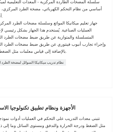
سلسلة المضخات الطاردة المركزية - المعدات التعليمية لميكا
أساسي من نظام التحكم الكهربائي، مضخة الطرد المركزي، طاو
أنبوب فينتوري، مستشعر الكشف، إلخ.
جهاز تعليم ميكانيكا الموائع وسلسلة مضخات الطرد المركزي
العمليات الصناعية. يُستخدم هذا الجهاز بشكل رئيسي 
المتسلسلة والمتوازية عن طريق ضبط مضخات الطرد الم
وإجراء تجارب أنبوب فينتوري عن طريق ضبط مضخات الطرد الم
بالإضافة إلى قياس معلمات مثل الضغط من خلال تنسيق المكونات المختلفة.
نظام تدريب ميكانيكا السوائل لمضخة الطرد
DLDS-S361A الأجهزة ونظام تطبيق تكنولوجيا ا
مثل الضغط ودرجة الحرارة والتدفق ومستوى السائل وما إلى ذل