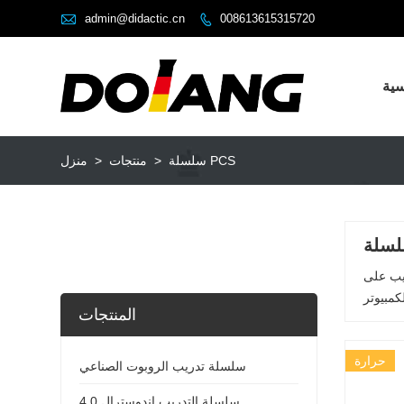

admin@didactic.cn
008613615315720

سية
سلسلة PCS
>
منتجات
>
منزل
ريب على
المنتجات
حرارة
سلسلة تدريب الروبوت الصناعي
سلسلة التدريب إندوسترال 4.0