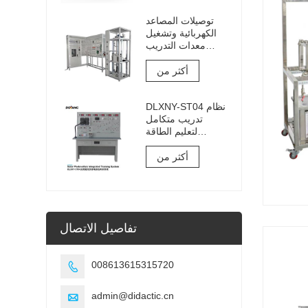
توصيلات المصاعد
الكهربائية وتشغيل
معدات التدريب
والتقييم
أكثر من
DLXNY-ST04 نظام
تدريب متكامل
لتعليم الطاقة
الشمسية
الكهروضوئية
أكثر من
لمعدات التعليم
المهني
تفاصيل الاتصال
008613615315720

admin@didactic.cn
