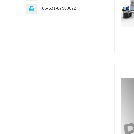
+86-531-87560072
