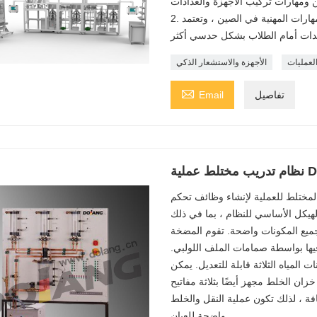
2. تم اعتماد معدات التدريس للتحكم في العمليات لمسابقة المهارات المهنية في الصين ، وتعتمد
لعمليات
الأجهزة والاستشعار الذكي

تفاصيل
Email
DLPLC
لية لإنشاء وظائف تحكم PLC معقدة في مجال هندسة
لهيكل الأساسي للنظام ، بما في ذلك
ميع المكونات واضحة. تقوم المضخة
م فيها بواسطة صمامات الملف اللولبي.
لمياه الثلاثة قابلة للتعديل. يمكن
زان الخلط مجهز أيضًا بثلاثة مفاتيح
ة ، لذلك تكون عملية النقل والخلط
واضحة للعيان.