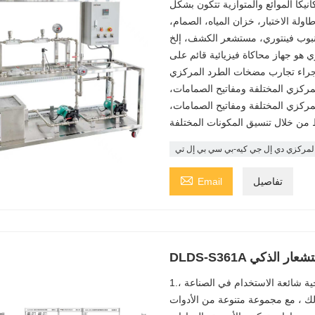
نيكا الموائع والمتوازية تتكون بشكل
لة الاختبار، خزان المياه، الصمام،
 هو جهاز محاكاة فيزيائية قائم على
لإجراء تجارب مضخات الطرد المركزي
ركزي المختلفة ومفاتيح الصمامات،
ركزي المختلفة ومفاتيح الصمامات،
 المركزي دي إل جي كيه-بي سي بي إل تي

تفاصيل
Email
لاستشعار الذكي
1.تتبنى معدات التدريب على التحكم في العمليات أدوات نموذجية شائعة الاستخدام في الصناعة ،
ك ، مع مجموعة متنوعة من الأدوات