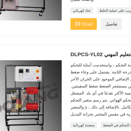
ريب على عملية الخلط
عتاد كهربائي

تفاصيل
Email
لتعليم المهني
ة التحكم ، واستخدمت أمثلة للتحكم
رجة الثانية. يشتمل على وعاء ضغط
لإضافي الموجود على الخزان الآخر
يقيس مستشعر الضغط ضغط السفينتين.
ة الأكثر تقدمًا في أي بلد. المشغل
كم الهوائي. يتم رسم متغير التحكم X
والمتغير y الذي تم التلاعب به مباشرة على مسجل خط مزدوج القناة المتكامل. بالإضافة إلى ذلك ،
التحكم في الضغط
منضدة كهربائية