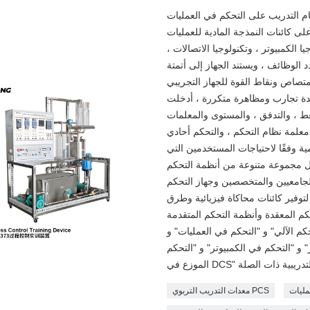
لتدريب على التحكم في العمليات DLGK-373 عبارة عن جهاز تدريب تعليمي يتكون من شاشة
لى كائنات النمذجة المادية للعمليات
يا الكمبيوتر ، وتكنولوجيا الاتصالات ،
د الوظائف ، ويستند الجهاز إلى أتمتة
تصاص ونقاط القوة للجهاز التجريبي
عدة تجارب ومظاهرة متكررة ، أدخلت
غط ، والتدفق ، والمستوى والمعلمات
معلمة نظام التحكم ، والتحكم أحادي
مية وفقًا لاحتياجات المستخدمين التي
عة متنوعة من أنظمة التحكم DDC و DCS و PLC و FCS و SCM. يمكن استخدام
الجامعيين والمتخصصين وجهاز التحكم
 لتوفير كائنات محاكاة فيزيائية وطرق
م الآلي" و "التحكم في العمليات" و
" و "التحكم في الكمبيوتر" و "التحكم
مليات
معدات التدريب التربوي PCS