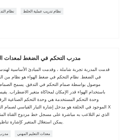
نظام تدريب عملية الخلط
نظام التد
DLPCS-YL02 مدرب التحكم في الضغط لمعدات ا
قدمت المدربة تجربة شاملة ، وقدمت المبادئ الأساسية لهندس
في الضغط. نظام التحكم في ضغط الهواء هو نظام من الد
موصول بواسطة صمام التحكم في التدفق. يسمح الصمام ا
باستخدام الهواء قدر الإمكان لمحاكاة متغير الاضطراب. 
وحدة التحكم المستخدمة هي وحدة التحكم الصناعية الرقمي
الموجود في الحلقة هو مدخل إشارة التيار القياسي لصمام التح
يمكن استغلال المتغير كإشارة تناظرية في مقبس المختبر بخزانة التبديل.
معدات التعليم المهني
مدرب 