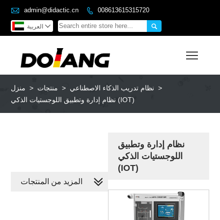

admin@didactic.cn
008613615315720



العربية
Toggl
>
نظام تدريب الذكاء الاصطناعي
>
منتجات
>
منزل
نظام إدارة وتطبيق اللوجستيات الذكي (IOT)
نظام إدارة وتطبيق
اللوجستيات الذكي
(IOT)
المزيد من المنتجات