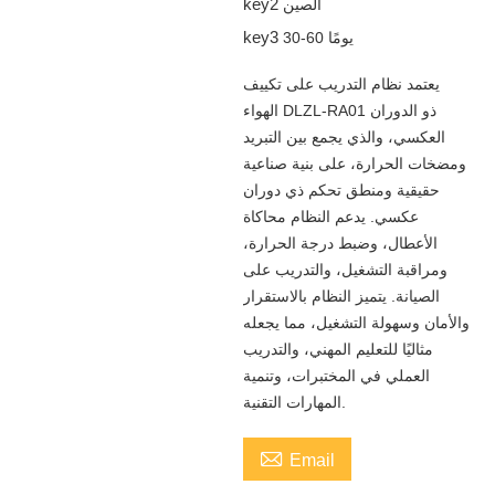
key2
الصين
key3
30-60 يومًا
يعتمد نظام التدريب على تكييف
الهواء DLZL-RA01 ذو الدوران
العكسي، والذي يجمع بين التبريد
ومضخات الحرارة، على بنية صناعية
حقيقية ومنطق تحكم ذي دوران
عكسي. يدعم النظام محاكاة
الأعطال، وضبط درجة الحرارة،
ومراقبة التشغيل، والتدريب على
الصيانة. يتميز النظام بالاستقرار
والأمان وسهولة التشغيل، مما يجعله
مثاليًا للتعليم المهني، والتدريب
العملي في المختبرات، وتنمية
المهارات التقنية.

Email