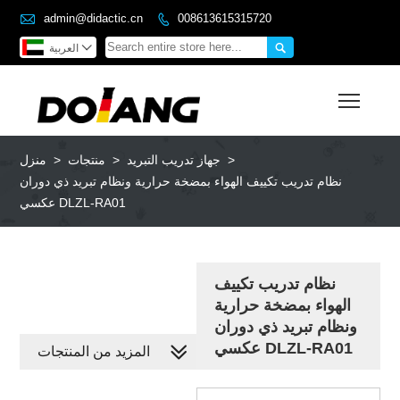

admin@didactic.cn
008613615315720



العربية
Toggl
>
جهاز تدريب التبريد
>
منتجات
>
منزل
نظام تدريب تكييف الهواء بمضخة حرارية ونظام تبريد ذي دوران
عكسي DLZL-RA01
نظام تدريب تكييف
الهواء بمضخة حرارية
ونظام تبريد ذي دوران
عكسي DLZL-RA01
المزيد من المنتجات