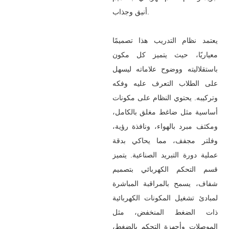
أنيق وجذاب.
يعتمد نظام التدريب هذا تصميمًا
معياريًا، حيث يتميز كل مكون
باستقلاليته ووضوح علاماته ليسهل
على الطلاب التعرف عليه وفكه
وتركيبه. يحتوي النظام على مكونات
أساسية مثل ضاغط مغلق بالكامل،
ومكثف مبرد بالهواء، ونافذة رؤية،
وفلتر مجفف، مما يحاكي بدقة
عملية دورة التبريد الصناعية. يتميز
قسم التحكم الكهربائي بتصميم
شفاف، يسمح بالمراقبة المباشرة
لمبادئ تشغيل المكونات الكهربائية
ذات الضغط المنخفض، مثل
الموصلات وأجهزة التحكم بالضغط،