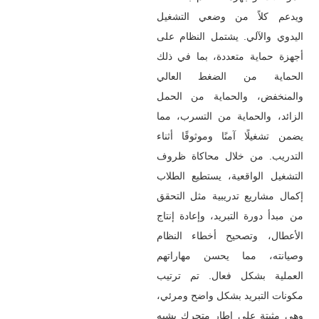
ويدعم كلاً من وضعي التشغيل
اليدوي والآلي. يشتمل النظام على
أجهزة حماية متعددة، بما في ذلك
الحماية من الضغط العالي
والمنخفض، والحماية من الحمل
الزائد، والحماية من التسرب، مما
يضمن تشغيلًا آمنًا وموثوقًا أثناء
التدريب. من خلال محاكاة ظروف
التشغيل الواقعية، يستطيع الطلاب
إكمال مشاريع تدريبية مثل التحقق
من مبدأ دورة التبريد، وإعادة إنتاج
الأعطال، وتصحيح أخطاء النظام
وصيانته، مما يحسن مهاراتهم
العملية بشكل فعال. تم ترتيب
مكونات التبريد بشكل واضح ومرئي،
وهي مثبتة على إطار متحرك يشبه