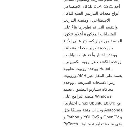
للذكاء الاصطناعي DLAI-1221 أحد
أنواع معدات التدريس الفنية للذكاء
الاصطناعي ، ومنصة التدريب
والتقييم التي تم تطويرها بناءً على
المتطلبات المذكورة أعلاه. تتكون
المنصة من جهاز كمبيوتر عالي الأداء
، ووحدة تطوير محطة متنقلة ،
ووحدة اختبار وأخذ عينات بيانات ،
ووحدة للكشف عن رؤية الكمبيوتر ،
ووحدة روبوت تعاونية Habot ،
وروبوت AMR يعتمد على التنقل عبر
رمز الاستجابة السريعة ، ووحدة
محاكاة سيناريو التطبيق . تعتمد
منصة البرامج على Windows
(اختياري Linux Ubuntu 18.04) مع
وحدات مثبتة مسبقًا مثل Anaconda
و Python و YOLOv5 و OpenCV و
PyTorch ، وهي منصة تعليمية مثالية