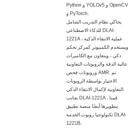
Python و YOLOv5 و OpenCV
و PyTorch.
يحاكي نظام التدريب الشامل
للذكاء الاصطناعي DLAI-
1221A عملية الانتقاء الذكية ،
ويستخدم الكمبيوتر كمركز تحكم
ذكي ، ويتعاون مع الكاميرات
عالية الدقة والروبوتات التعاونية
وروبوتات فحص AMR. تم
الاختيار بواسطة الروبوتات
التعاونية لإكمال الانتقاء الذكي.
DLAI-1221A ، قمنا
بجانب
بتطويرها أيضًا
منصة تطبيق
تكنولوجيا روبوت الخدمة DLAI-
1221B.