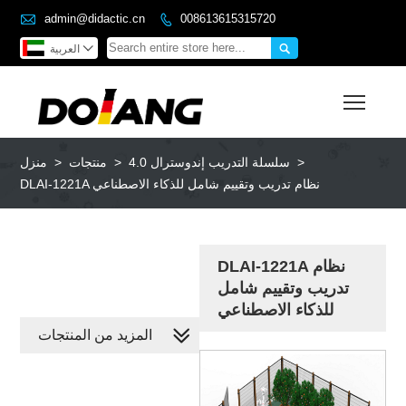

admin@didactic.cn
008613615315720



العربية
Toggl
>
سلسلة التدريب إندوسترال 4.0
>
منتجات
>
منزل
DLAI-1221A نظام تدريب وتقييم شامل للذكاء الاصطناعي
DLAI-1221A نظام
تدريب وتقييم شامل
للذكاء الاصطناعي
المزيد من المنتجات