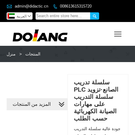

admin@didactic.cn
008613615315720



العربية
Toggl
المنتجات
>
منزل
سلسلة تدريب
PLC الصانع·تزويد
سلسلة التدريب
على مهارات
المزيد من المنتجات
الصيانة الكهربائية
حسب الطلب
جودة عالية سلسلة التدريب