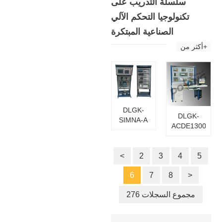
سلسلة التدريب على
العمليات
تكنولوجيا التحكم الآلي
الصناعية المبتكرة
أكثر من+
DLGK-
DLGK-
SIMNA-A
ACDE1300
نظام تدريب
معدات
متكامل
التدريب
للشبكة
5
على
4
3
2
<
الصناعية
تكنولوجيا
الأوتوماتيكية
6
7
8
>
التحكم في
لمعدات
الأتمتة
التعليم
276 مجموع السجلات
الصناعية
المهني