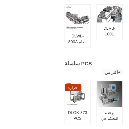
DLFMS-
التدريب
8000
على تجميع
الإنتاج
الصناعي
الحديث
DLRB-
1601
DLWL-
التعليمية
800A نظام
الروبوتات
عملية تصنيع
الصناعية
الخدمات
المهنية
اللوجستية
معدات
سلسلة PCS
المعيارية
مدرب
الحديثة
أكثر من+
الميكاترونكس
FMS
حرارة
وحدة
DLGK-373
التحكم في
PCS
درجة
معدات