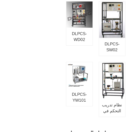
الحرارة
التدريب
DLPCS-
التعليمي
WDMK
نظام
لمعدات
التحكم في
التعليم
مستوى
المهني
المعدات
DLPCS-
التعليمية
WD02
المتكاملة
DLPCS-
مدرب
للتحكم في
SW02
التحكم في
عملية
نظام تدريب
درجة
التدريب
التحكم في
الحرارة من
مستوى
DLGK-
السائل
YL101
مدرب
التحكم في
عملية
DLPCS-
الضغط
YW101
لمعدات
نظام تدريب
مستوى
التعليم
التحكم في
معدات
المهني
التدفق
التدريب
DLPCS-
على التحكم
LL02
في