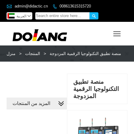

admin@didactic.cn
008613615315720



العربية
Toggl
منصة تطبيق التكنولوجيا الرقمية المزدوجة
>
المنتجات
>
منزل
منصة تطبيق
التكنولوجيا الرقمية
المزدوجة
المزيد من المنتجات